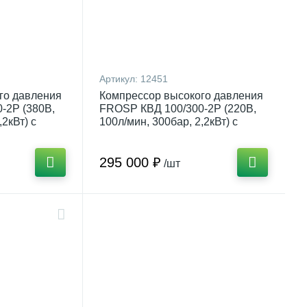
Артикул:
12451
го давления
Компрессор высокого давления
-2Р (380В,
FROSP КВД 100/300-2Р (220В,
,2кВт) с
100л/мин, 300бар, 2,2кВт) с
ния
регулятором давления
295 000 ₽
/шт