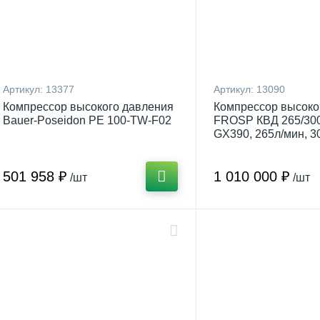
Артикул:
13377
Артикул:
13090
Компрессор высокого давления
Компрессор высоко
Bauer-Poseidon PE 100-TW-F02
FROSP КВД 265/300
GX390, 265л/мин, 3
6,7кВт)
501 958 ₽
1 010 000 ₽
/шт
/шт