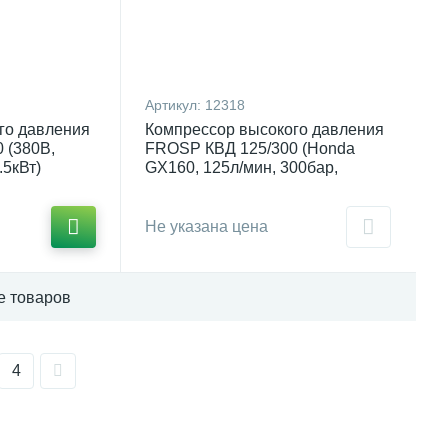
Артикул:
12318
го давления
Компрессор высокого давления
 (380В,
FROSP КВД 125/300 (Honda
.5кВт)
GX160, 125л/мин, 300бар,
4,1кВт)
Не указана цена
е товаров
4