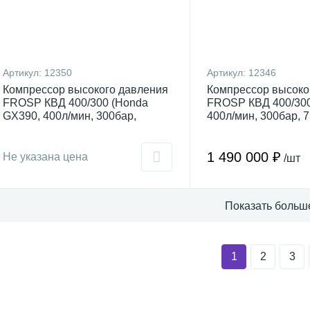
Артикул:
12350
Артикул:
12346
Компрессор высокого давления
Компрессор высоко
FROSP КВД 400/300 (Honda
FROSP КВД 400/300
GX390, 400л/мин, 300бар,
400л/мин, 300бар, 7
9,6кВт)
1 490 000 ₽
Не указана цена
/шт
Показать больш
1
2
3