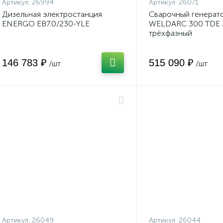
Артикул:
26994
Артикул:
26071
Дизельная электростанция
Сварочный генера
ENERGO EB7.0/230-YLE
WELDARC 300 TDE 
трёхфазный
146 783 ₽
515 090 ₽
/шт
/шт
Артикул:
26049
Артикул:
26044