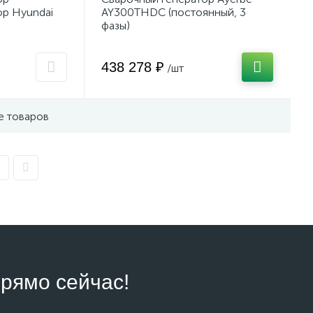
ор Hyundai
AY300THDC (постоянный, 3
фазы)
438 278 ₽
/шт
е товаров
рямо сейчас!