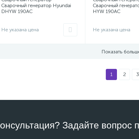
Сварочный генератор Hyundai
Сварочный генерат
DHYW 190AC
HYW 190AC
Не указана цена
Не указана цена
Показать больш
1
2
3
онсультация? Задайте вопрос п