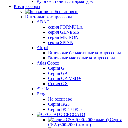
Ручные станки для арматуры
Компрессоры
Бензиновые
Винтовые компрессоры
ABAC
серия FORMULA
серия GENESIS
серия MICRON
серия SPINN
Airpol
Винтовые безмасляные компрессоры
Винтовые масляные компрессоры
Atlas Copco
Cерия G
Серия GA
Серия GA VSD+
Серия GX
ATOM
Berg
На ресивере
Серия IP23
Серия IP54 / IP55
CECCATO
Серия
CSA (600-2000 л/мин)