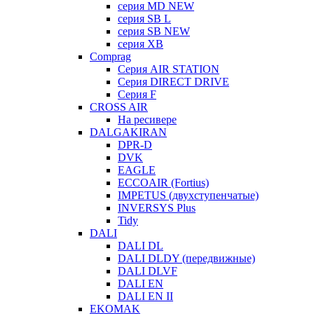
серия MD NEW
серия SB L
серия SB NEW
серия XB
Comprag
Серия AIR STATION
Серия DIRECT DRIVE
Серия F
CROSS AIR
На ресивере
DALGAKIRAN
DPR-D
DVK
EAGLE
ECCOAIR (Fortius)
IMPETUS (двухступенчатые)
INVERSYS Plus
Tidy
DALI
DALI DL
DALI DLDY (передвижные)
DALI DLVF
DALI EN
DALI EN II
EKOMAK