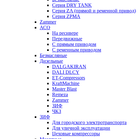
Серия DRY TANK
Серия ZA (прямой и ременной привод)
Серия ZPMA
Zammer
АСО
На ресивере
Передвижные
С прямым приводом
С ременным приводом
Безмасляные
Дизельные
DALGAKIRAN
DALI DLCY
ET-Compressors
KraftMachine
Master Blast
Remeza
Zammer
ЗИФ
ЧКЗ
ЗИФ
Для городского электротранспорта
Для уличной эксплуатации
Цеховые компрессоры