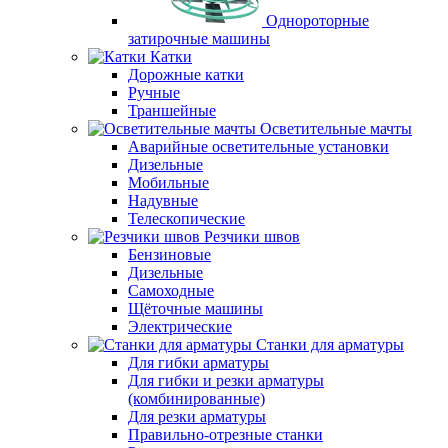
Однороторные
затирочные машины
Катки
Дорожные катки
Ручные
Траншейные
Осветительные мачты
Аварийные осветительные установки
Дизельные
Мобильные
Надувные
Телескопические
Резчики швов
Бензиновые
Дизельные
Самоходные
Щёточные машины
Электрические
Станки для арматуры
Для гибки арматуры
Для гибки и резки арматуры
(комбинированные)
Для резки арматуры
Правильно-отрезные станки