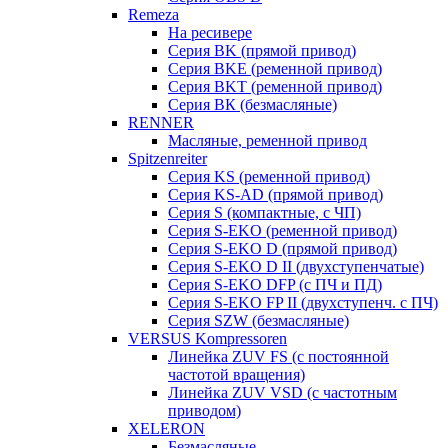
Remeza
На ресивере
Серия BK (прямой привод)
Серия BKE (ременной привод)
Серия BKT (ременной привод)
Серия ВК (безмасляные)
RENNER
Масляные, ременной привод
Spitzenreiter
Серия KS (ременной привод)
Серия KS-АD (прямой привод)
Серия S (компактные, с ЧП)
Серия S-EKO (ременной привод)
Серия S-EKO D (прямой привод)
Серия S-EKO D II (двухступенчатые)
Серия S-EKO DFP (с ПЧ и ПД)
Серия S-EKO FP II (двухступенч. с ПЧ)
Серия SZW (безмасляные)
VERSUS Kompressoren
Линейка ZUV FS (с постоянной
частотой вращения)
Линейка ZUV VSD (с частотным
приводом)
XELERON
Безмасляные