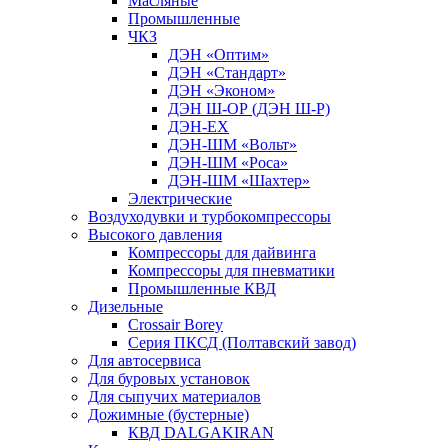
Масляные
Промышленные
ЧКЗ
ДЭН «Оптим»
ДЭН «Стандарт»
ДЭН «Эконом»
ДЭН Ш-ОР (ДЭН Ш-Р)
ДЭН-ЕХ
ДЭН-ШМ «Вольт»
ДЭН-ШМ «Роса»
ДЭН-ШМ «Шахтер»
Электрические
Воздуходувки и турбокомпрессоры
Высокого давления
Компрессоры для дайвинга
Компрессоры для пневматики
Промышленные КВД
Дизельные
Crossair Borey
Серия ПКСД (Полтавский завод)
Для автосервиса
Для буровых установок
Для сыпучих материалов
Дожимные (бустерные)
КВД DALGAKIRAN