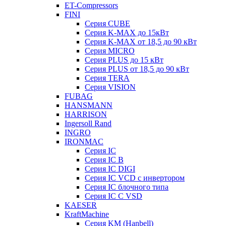
ET-Compressors
FINI
Серия CUBE
Серия K-MAX до 15кВт
Серия K-MAX от 18,5 до 90 кВт
Серия MICRO
Серия PLUS до 15 кВт
Серия PLUS от 18,5 до 90 кВт
Серия TERA
Серия VISION
FUBAG
HANSMANN
HARRISON
Ingersoll Rand
INGRO
IRONMAC
Серия IC
Серия IC B
Серия IC DIGI
Серия IC VCD с инвертором
Серия IC блочного типа
Серия IC С VSD
KAESER
KraftMachine
Серия KM (Hanbell)