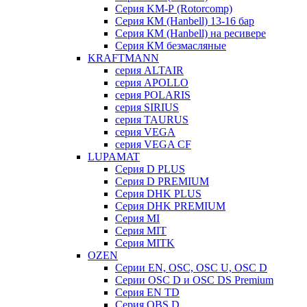
Серия KM-Р (Rotorcomp)
Серия КМ (Hanbell) 13-16 бар
Серия КМ (Hanbell) на ресивере
Серия КМ безмасляные
KRAFTMANN
серия ALTAIR
серия APOLLO
серия POLARIS
серия SIRIUS
серия TAURUS
серия VEGA
серия VEGA CF
LUPAMAT
Серия D PLUS
Серия D PREMIUM
Серия DHK PLUS
Серия DHK PREMIUM
Серия MI
Серия MIT
Серия MITK
OZEN
Серии EN, OSC, OSC U, OSC D
Серии OSC D и OSC DS Premium
Серия EN TD
Серия OBS D