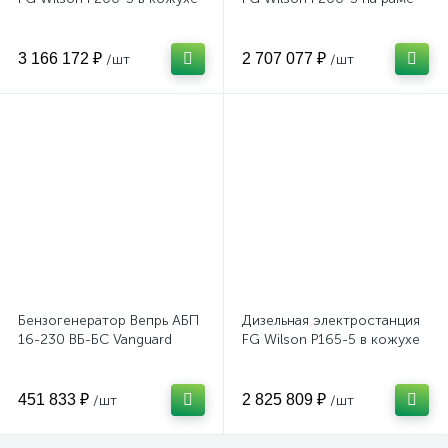
3 166 172 ₽
2 707 077 ₽
/шт
/шт
Бензогенератор Вепрь АБП
Дизельная электростанция
16-230 ВБ-БС Vanguard
FG Wilson P165-5 в кожухе
451 833 ₽
2 825 809 ₽
/шт
/шт