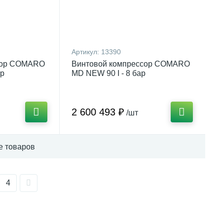
Артикул:
13390
сор COMARO
Винтовой компрессор COMARO
ар
MD NEW 90 I - 8 бар
2 600 493 ₽
/шт
е товаров
4